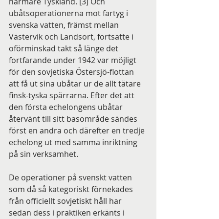
närmare Tyskland. [3] Och 
ubåtsoperationerna mot fartyg i 
svenska vatten, främst mellan 
Västervik och Landsort, fortsatte i 
oförminskad takt så länge det 
fortfarande under 1942 var möjligt 
för den sovjetiska Östersjö-flottan 
att få ut sina ubåtar ur de allt tätare 
finsk-tyska spärrarna. Efter det att 
den första echelongens ubåtar 
återvänt till sitt basområde sändes 
först en andra och därefter en tredje 
echelong ut med samma inriktning 
på sin verksamhet.
De operationer på svenskt vatten 
som då så kategoriskt förnekades 
från officiellt sovjetiskt håll har 
sedan dess i praktiken erkänts i 