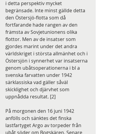
i detta perspektiv mycket 
begränsade. Inte minst gällde detta 
den Östersjö-flotta som då 
fortfarande hade rangen av den 
främsta av Sovjetunionens olika 
flottor. Men av de insatser som 
gjordes marint under det andra 
världskriget i största allmänhet och i 
Östersjön i synnerhet var insatserna 
genom ubåtsoperationerna i bl a 
svenska farvatten under 1942 
särklassiska vad gäller såväl 
skicklighet och djärvhet som 
uppnådda resultat. [2]
På morgonen den 16 juni 1942 
anfölls och sänktes det finska 
lastfartyget Argo av torpeder från 
ubåt söder om Bogskären. Senare 