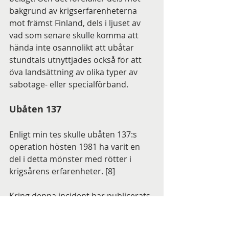
bakgrund av krigserfarenheterna 
mot främst Finland, dels i ljuset av 
vad som senare skulle komma att 
hända inte osannolikt att ubåtar 
stundtals utnyttjades också för att 
öva landsättning av olika typer av 
sabotage- eller specialförband.
Ubåten 137
Enligt min tes skulle ubåten 137:s 
operation hösten 1981 ha varit en 
del i detta mönster med rötter i 
krigsårens erfarenheter. [8]
Kring denna incident har publicerats 
mer material än kring någon annan 
motsvarande incident med Sverige 