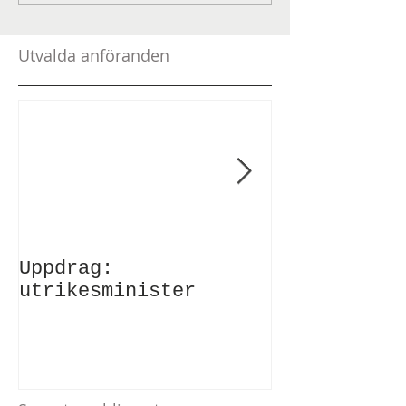
Utvalda anföranden
Uppdrag:
Anförande v
utrikesminister
Atlantic Co