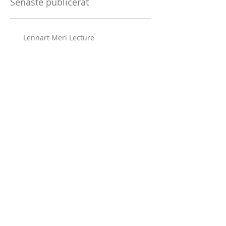
Senaste publicerat
Lennart Meri Lecture
Framtidens krigsföring - nya domäner
och system
The Responsibility to Report
Impeachment and the Wider World