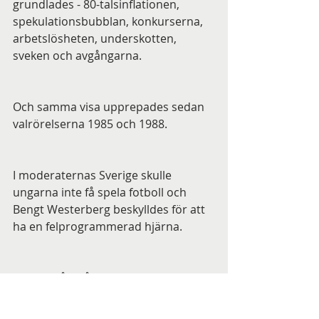
grundlades - 80-talsinflationen, 
spekulationsbubblan, konkurserna, 
arbetslösheten, underskotten, 
sveken och avgångarna.
Och samma visa upprepades sedan 
valrörelserna 1985 och 1988. 
I moderaternas Sverige skulle 
ungarna inte få spela fotboll och 
Bengt Westerberg beskylldes för att 
ha en felprogrammerad hjärna.
De bortsåg från att ju mer de 
agiterade mot den politik som 
Sverige skulle ha behövt under dessa 