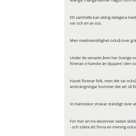
Många, många känner någon som drab
Ett samhälle kan aldrig delegera med
var och en av oss.
Men medmänsklighet också över grä
Under de senaste åren har Sverige och
förenas vi kanske än djupare i den s
Havet förenar folk, men det tar också l
ansträngningar kommer det att så för
Vi människor strävar ständigt över att
För mer än tre decennier sedan skild
- och sökte att finna en mening ocks