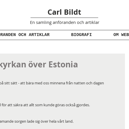
Carl Bildt
En samling anföranden
och artiklar
ÖRANDEN OCH ARTIKLAR
BIOGRAFI
OM WEB
kyrkan över Estonia
n på sitt sätt - att bära med oss minnena från natten och dagen 
 för att säkra att allt som kunde göras också gjordes. 
amande sorgen lade sig över hela vårt land. 