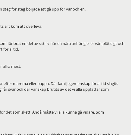
 steg för steg började att gå upp för var och en.
s allt kom att överleva. 
örlorat en del av sitt liv när en nära anhörig eller vän plötsligt och 
 för alltid.
 allra mest. 
 efter mamma eller pappa. Där familjegemenskap för alltid slagits 
g får svar och där vänskap brutits av det vi alla uppfattar som 
ör det som skett. Ändå måste vi alla kunna gå vidare. Som 