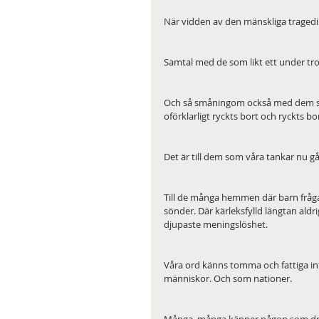
När vidden av den mänskliga tragedin
Samtal med de som likt ett under trot
Och så småningom också med dem som f
oförklarligt ryckts bort och ryckts bort
Det är till dem som våra tankar nu går
Till de många hemmen där barn frågar
sönder. Där kärleksfylld längtan aldri
djupaste meningslöshet.
Våra ord känns tomma och fattiga inf
människor. Och som nationer.