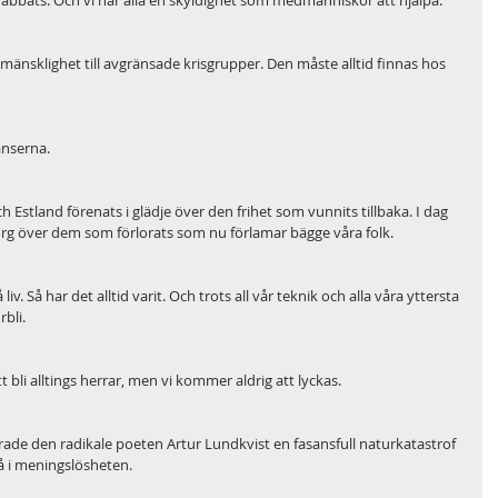
bats. Och vi har alla en skyldighet som medmänniskor att hjälpa. 
mänsklighet till avgränsade krisgrupper. Den måste alltid finnas hos 
nserna. 
 Estland förenats i glädje över den frihet som vunnits tillbaka. I dag 
org över dem som förlorats som nu förlamar bägge våra folk.
iv. Så har det alltid varit. Och trots all vår teknik och alla våra yttersta 
bli.
 bli alltings herrar, men vi kommer aldrig att lyckas. 
rade den radikale poeten Artur Lundkvist en fasansfull naturkatastrof 
å i meningslösheten.