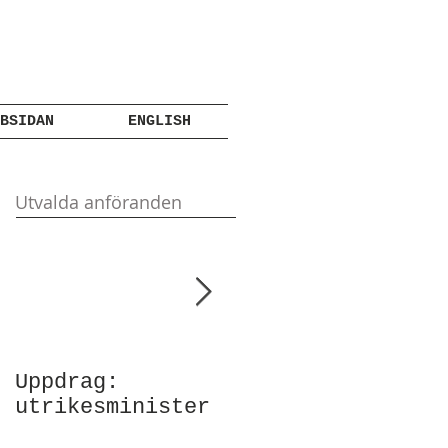
BSIDAN
ENGLISH
Utvalda anföranden
Uppdrag:
Anförande vid
utrikesminister
Atlantic Council