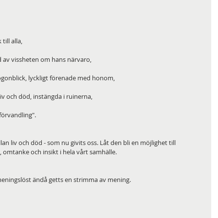
ll alla,
ld av vissheten om hans närvaro,
s ögonblick, lyckligt förenade med honom,
liv och död, instängda i ruinerna,
 förvandling".
lan liv och död - som nu givits oss. Låt den bli en möjlighet till 
omtanke och insikt i hela vårt samhälle.
meningslöst ändå getts en strimma av mening.