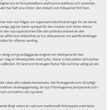
ghet om en förnyelseallians skall kunna etableras och utvecklas. 
talet har haft sina rötter i den debatt som folkpartiet fört fram.
a har man rest frågan om organisatoriska förändringar för att samla 
i Sverige. Jag har starkt sympati för den önskan som driver denna 
om den nya oppositionen från den politiska snarare än den 
ar alltför stor erfarenhet av hur diskussioner om partiförändringar 
 stället för offensiv samling.
n viktig och grundläggande enighet om riktlinjerna för den 
 i dag en tillväxtpolitik med turbo. Klarar vi inte jobben så kommer 
ara välfärden. Ett land som företagen flyttar från kommer aldrig på sikt 
et i dess allra vidaste bemärkelse. Det företagande som så tydligt 
räldrars skolengagemang, de nya IT-företagarnas pionjäranda och i 
ytt och bättre i sitt nya land.
gande långt vidare än vad som traditionellt förknippats med detta 