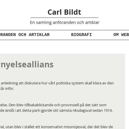
Carl Bildt
En samling anföranden
och artiklar
ÖRANDEN OCH ARTIKLAR
BIOGRAFI
OM WEB
örnyelseallians
ll anledning att diskutera hur vårt politiska system skall klara av den 
år inför. 
lse. Den blev tillbakablickande och provinsiell på det sätt som 
de ändå i att detta parti gjorde sitt sämsta riksdagsval sedan 1914. 
al, utan blev i stället ett konservativt missnöjesval, där det blev de 