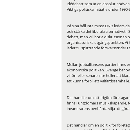
idédebatt som är en absolut nödvändi
Viktiga politiska initiativ under 1990-
På sina håll inte minst DN:s ledarsid
och stärka det liberala alternativet 
debatt, men vill börja diskussionen 
organisatoriska utgångspunkten. Vi h
leder till splittrande försvarsstrider i
Mellan jobballiansens partier finns e
ekonomiska politiken. Sverige behöver
vi förr eller senare inte heller att kl
att kunna förbli ett välfärdssamhälle.
Det handlar om att frigöra företagand
finns i ungdomars musikskapande, fö
invandrarens benhårda vilja att göra n
Det handlar om en politik för företa