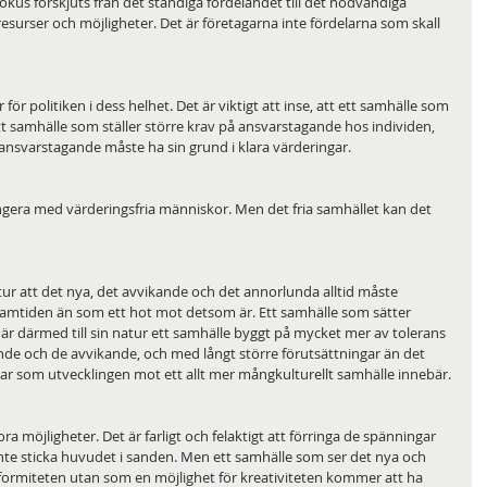
fokus förskjuts från det ständiga fördelandet till det nödvändiga 
surser och möjligheter. Det är företagarna inte fördelarna som skall 
för politiken i dess helhet. Det är viktigt att inse, att ett samhälle som 
ett samhälle som ställer större krav på ansvarstagande hos individen, 
 ansvarstagande måste ha sin grund i klara värderingar.
ungera med värderingsfria människor. Men det fria samhället kan det 
tur att det nya, det avvikande och det annorlunda alltid måste 
ramtiden än som ett hot mot detsom är. Ett samhälle som sätter 
är därmed till sin natur ett samhälle byggt på mycket mer av tolerans 
nde och de avvikande, och med långt större förutsättningar än det 
ngar som utvecklingen mot ett allt mer mångkulturellt samhälle innebär.
a möjligheter. Det är farligt och felaktigt att förringa de spänningar 
 inte sticka huvudet i sanden. Men ett samhälle som ser det nya och 
formiteten utan som en möjlighet för kreativiteten kommer att ha 