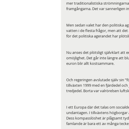
mer traditionalistiska strömningarna
framgångarna. Det var sannerligen in
Men sedan valet har den politiska a
vatten i de flesta frågor, men att de
för det politiska agerandet har plötsligt
Nu anses det plötsligt självklart att
omöjlighet. Det går inte längre att bl
euron blir allt kostsammare.
Och regeringen avslutade själv sin ”
tillväxten 1999 med en fjärdedel oc
tredjedel. Borta var valrörelsen luftsl
I ett Europa där det talas om socialde
undantagen. I tillväxtens högborgar 
Dess kompasslöshet är plågsamt tydlig
famlande är bara ett av många tecke