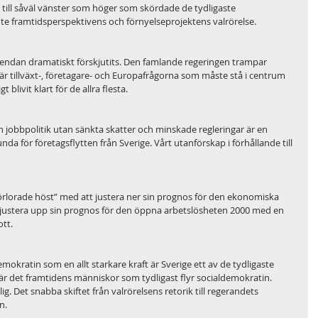
 till såväl vänster som höger som skördade de tydligaste 
te framtidsperspektivens och förnyelseprojektens valrörelse. 
gendan dramatiskt förskjutits. Den famlande regeringen trampar 
t är tillväxt-, företagare- och Europafrågorna som måste stå i centrum 
 blivit klart för de allra flesta.
 en jobbpolitik utan sänkta skatter och minskade regleringar är en 
unda för företagsflytten från Sverige. Vårt utanförskap i förhållande till 
förlorade höst” med att justera ner sin prognos för den ekonomiska 
h justera upp sin prognos för den öppna arbetslösheten 2000 med en 
ott.
mokratin som en allt starkare kraft är Sverige ett av de tydligaste 
är det framtidens människor som tydligast flyr socialdemokratin. 
. Det snabba skiftet från valrörelsens retorik till regerandets 
n.