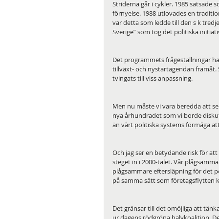
Striderna går i cykler. 1985 satsade 
förnyelse. 1988 utlovades en traditio
var detta som ledde till den s k tred
Sverige” som tog det politiska initiati
Det programmets frågeställningar har
tillväxt- och nystartagendan framåt.
tvingats till viss anpassning.
Men nu måste vi vara beredda att se lä
nya århundradet som vi borde diskuter
än vårt politiska systems förmåga at
Och jag ser en betydande risk för att
steget in i 2000-talet. Vår plågsamma
plågsammare eftersläpning för det po
på samma sätt som företagsflytten kv
Det gränsar till det omöjliga att tän
ur dagens rödgröna halvkoalition. 