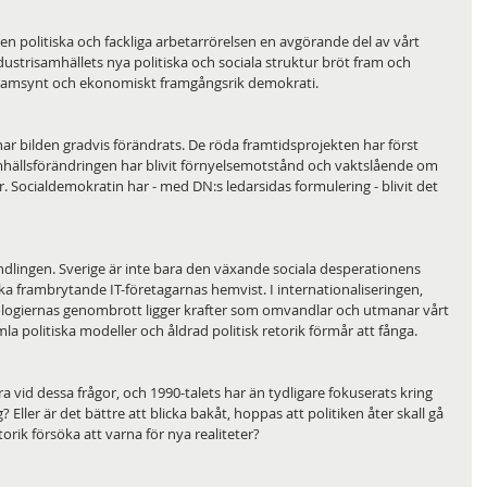
den politiska och fackliga arbetarrörelsen en avgörande del av vårt 
ustrisamhällets nya politiska och sociala struktur bröt fram och 
t framsynt och ekonomiskt framgångsrik demokrati.
r bilden gradvis förändrats. De röda framtidsprojekten har först 
amhällsförändringen har blivit förnyelsemotstånd och vaktslående om 
. Socialdemokratin har - med DN:s ledarsidas formulering - blivit det 
dlingen. Sverige är inte bara den växande sociala desperationens 
a frambrytande IT-företagarnas hemvist. I internationaliseringen, 
logiernas genombrott ligger krafter som omvandlar och utmanar vårt 
a politiska modeller och åldrad politisk retorik förmår att fånga.
ra vid dessa frågor, och 1990-talets har än tydligare fokuserats kring 
? Eller är det bättre att blicka bakåt, hoppas att politiken åter skall gå 
rik försöka att varna för nya realiteter?