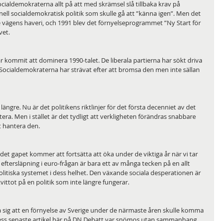
socialdemokraterna allt på att med skrämsel slå tillbaka krav på 
nell socialdemokratisk politik som skulle gå att ”känna igen”. Men det 
je vägens haveri, och 1991 blev det förnyelseprogrammet ”Ny Start för 
vet. 
 kommit att dominera 1990-talet. De liberala partierna har sökt driva 
 Socialdemokraterna har strävat efter att bromsa den men inte sällan 
ngre. Nu är det politikens riktlinjer för det första decenniet av det 
a. Men i stället är det tydligt att verkligheten förändras snabbare 
t hantera den. 
 det gapet kommer att fortsätta att öka under de viktiga år när vi tar 
 eftersläpning i euro-frågan är bara ett av många tecken på en allt 
litiska systemet i dess helhet. Den växande sociala desperationen är 
ittot på en politik som inte längre fungerar.
ka sig att en förnyelse av Sverige under de närmaste åren skulle komma 
Dess senaste artikel här på DN Debatt var snömos utan sammanhang. 