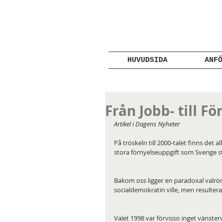
HUVUDSIDA
ANF
Från Jobb- till F
Artikel i Dagens Nyheter
På tröskeln till 2000-talet finns det a
stora förnyelseuppgift som Sverige st
Bakom oss ligger en paradoxal valröre
socialdemokratin ville, men resultera
Valet 1998 var förvisso inget vänsterv