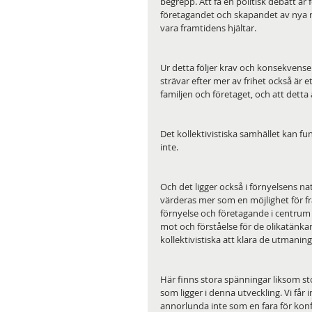
begrepp. Att få en politisk debatt är 
företagandet och skapandet av nya re
vara framtidens hjältar.
Ur detta följer krav och konsekvenser 
strävar efter mer av frihet också är 
familjen och företaget, och att detta
Det kollektivistiska samhället kan f
inte.
Och det ligger också i förnyelsens na
värderas mer som en möjlighet för f
förnyelse och företagande i centrum 
mot och förståelse för de olikatänka
kollektivistiska att klara de utmani
Här finns stora spänningar liksom stor
som ligger i denna utveckling. Vi får
annorlunda inte som en fara för kon