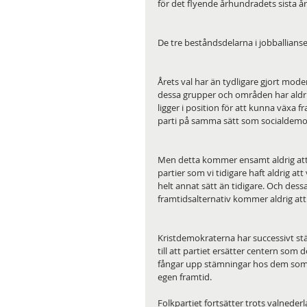
för det flyende århundradets sista å
De tre beståndsdelarna i jobballiansen
Årets val har än tydligare gjort mode
dessa grupper och områden har aldrig 
ligger i position för att kunna väx
parti på samma sätt som socialdemok
Men detta kommer ensamt aldrig att
partier som vi tidigare haft aldrig at
helt annat sätt än tidigare. Och dess
framtidsalternativ kommer aldrig att
Kristdemokraterna har successivt stärk
till att partiet ersätter centern som
fångar upp stämningar hos dem som ä
egen framtid.
Folkpartiet fortsätter trots valnederla