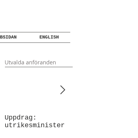
BSIDAN
ENGLISH
Utvalda anföranden
Uppdrag:
Anförande vid
utrikesminister
Atlantic Council