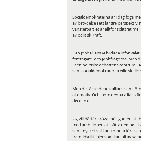
Socialdemokraterna är i dag föga mer 
av betydelse i ett längre perspektiv
vänsterpartiet är alltför splittrat m
av politisk kraft.
Den jobballians vi bildade inför valet
företagare- och jobbfrågorna. Men den
i den politiska debattens centrum. D
som socialdemokraterna ville skulle
Men det är ur denna allians som förny
alternativ. Och inom denna allians f
decenniet.
Jag vill därför pröva möjligheten att 
med ambitionen att sätta den politi
som mycket väl kan komma före sept
framtidsriktlinjer som kan bli av s