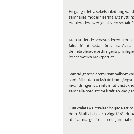
En gång i detta sekels inledning var 
samhälles modernisering. Ett nytt ind
etablerades. Sverige blev en social
Men under de senaste decennierna ha
falnat för att sedan försvinna. Av s
den etablerade ordningens privilegier
konservativa Maktpartiet.
Samtidigt accelererar samhällsomvan
samhälle, utan också de framgångsrik
invandringen och informationstekno
samhälle med större kraft än vad gaml
1980-talets valrörelser började att rö
dem. Skall vi vilja och våga förändring
att ”känna igen” och med gammal reto