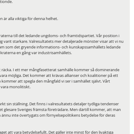
rtionde.
 är alla viktiga för denna helhet.
raterna till det ledande ungdoms- och framtidspartiet. Vår position i 
varit starkare. Valresultatets mer detaljerade mönster visar att vi nu 
a fram som det gryende informations- och kunskapssamhällets ledande 
raterna en gång var industrisamhällets.
 räcka. I ett mer mångfasetterat samhälle kommer så dominerande 
t vara möjliga. Det kommer att krävas allianser och koalitioner på ett 
a kommer att spegla den mångfald vi ser i samhället självt. Vårt 
 vara monolitiskt.
t sin ställning. Det finns i valresultatets detaljer tydliga tendenser 
 det glesare Sveriges främsta företrädare. Men därtill kommer, att man 
nnu inte övertygats om förnyelsepolitikens betydelse för deras 
get att vara betydelsefullt. Det gäller inte minst för den livaktiga 