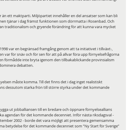
än ett maktparti. Miljöpartiet innehåller en del ansatser som kan bli 
, men tjänar i dag främst funktionen som dörrmatta i Rosenbad. Och 
ellan traditionalism och gryende förändring för att kunna vara mycket 
 1998 var en begränsad framgång genom att ta initiativet i tillväxt-, 
 var för snäv och för sen för att på allvar föra upp förnyelsefrågorna 
en förmådde inte bryta igenom den tillbakablickande provinsialism 
 dominera debatten.
elsen måste komma. Till det finns det i dag inget realistiskt 
inns dessutom starka frön till större styrka under det kommande 
bygga ut jobballiansen till en bredare och öppnare förnyelseallians 
ska agendan för det kommande decenniet. Inför nästa riksdagsval - 
ember 2002 - borde det vara möjligt att presentera gemensamma 
amma betydelse för det kommande decenniet som ”Ny Start för Sverige” 