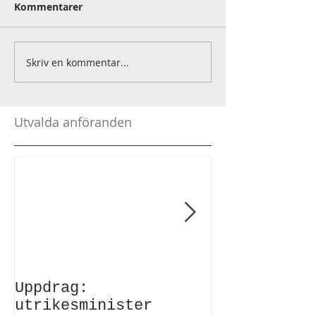
Kommentarer
Skriv en kommentar...
Utvalda anföranden
Uppdrag:
Anförande v
utrikesminister
Atlantic Co