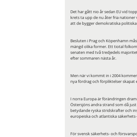
Det har gått nio år sedan EU vid top
krets ta upp de nu åter fria nationer
att de bygger demokratiska politis
Besluten i Prag och Köpenhamn måste 
mängd olika former. Ett tiotal folk
senaten med två tredjedels majorite
efter sommaren nästa år.
Men när vi kommit in i 2004 kommer, 
nya fördrag och förpliktelser skapat 
I norra Europa är förändringen drama
Östersjöns andra strand som då just å
betydande ryska stridskrafter och ins
europeiska och atlantiska säkerhets
För svensk säkerhets- och försvarspol