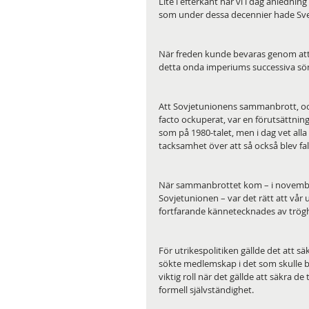
Lite i efterkant har vi i dag anledning
som under dessa decennier hade Sver
När freden kunde bevaras genom att 
detta onda imperiums successiva sön
Att Sovjetunionens sammanbrott, oc
facto ockuperat, var en förutsättning f
som på 1980-talet, men i dag vet alla
tacksamhet över att så också blev fal
När sammanbrottet kom – i november 
Sovjetunionen – var det rätt att vår
fortfarande kännetecknades av trögh
För utrikespolitiken gällde det att s
sökte medlemskap i det som skulle bl
viktig roll när det gällde att säkra de
formell självständighet.