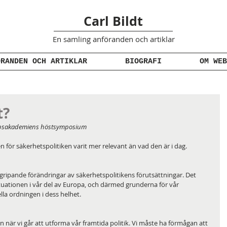
Carl Bildt
En samling anföranden
och artiklar
ÖRANDEN OCH ARTIKLAR
BIOGRAFI
OM WEB
t?
apsakademiens höstsymposium 
 för säkerhetspolitiken varit mer relevant än vad den är i dag.
gripande förändringar av säkerhetspolitikens förutsättningar. Det 
ituationen i vår del av Europa, och därmed grunderna för vår 
lla ordningen i dess helhet. 
yn när vi går att utforma vår framtida politik. Vi måste ha förmågan att 