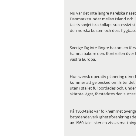
Nu var det inte längre Karelska näset
Danmarkssundet mellan Island och Gr
talets sovjetiska kollaps successivt 
den norska kusten och dess flygbaser
Sverige låg inte längre bakom en först
hamna bakom den. Kontrollen över N
västra Europa. 
Hur svensk operativ planering utvec
kommer att ge besked om. Efter det a
utan i stället fullbordades och, under
skärpta läget, förstärktes den succe
På 1950-talet var folkhemmet Sverig
betydande verklighetsförankring i de
av 1960-talet sker en viss avmattnin