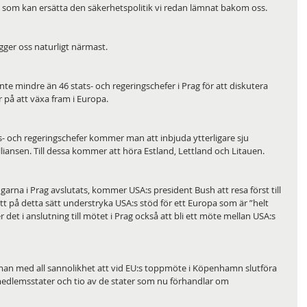
 som kan ersätta den säkerhetspolitik vi redan lämnat bakom oss.
ger oss naturligt närmast.
 mindre än 46 stats- och regeringschefer i Prag för att diskutera 
på att växa fram i Europa. 
 och regeringschefer kommer man att inbjuda ytterligare sju 
talliansen. Till dessa kommer att höra Estland, Lettland och Litauen. 
arna i Prag avslutats, kommer USA:s president Bush att resa först till 
 att på detta sätt understryka USA:s stöd för ett Europa som är ”helt 
det i anslutning till mötet i Prag också att bli ett möte mellan USA:s 
an med all sannolikhet att vid EU:s toppmöte i Köpenhamn slutföra 
edlemsstater och tio av de stater som nu förhandlar om 