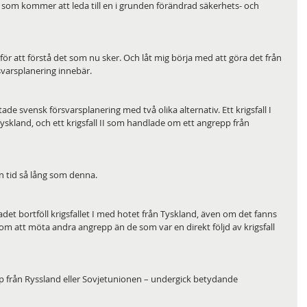
som kommer att leda till en i grunden förändrad säkerhets- och 
 för att förstå det som nu sker. Och låt mig börja med att göra det från 
varsplanering innebär.
 svensk försvarsplanering med två olika alternativ. Ett krigsfall I 
kland, och ett krigsfall II som handlade om ett angrepp från 
n tid så lång som denna. 
et bortföll krigsfallet I med hotet från Tyskland, även om det fanns 
m att möta andra angrepp än de som var en direkt följd av krigsfall 
repp från Ryssland eller Sovjetunionen – undergick betydande 