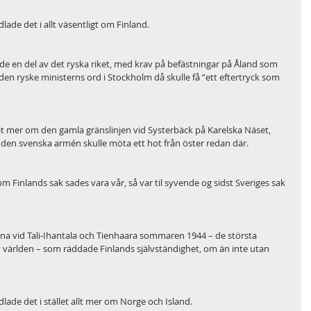
ade det i allt väsentligt om Finland. 
nde en del av det ryska riket, med krav på befästningar på Åland som 
 den ryske ministerns ord i Stockholm då skulle få ”ett eftertryck som 
 mer om den gamla gränslinjen vid Systerbäck på Karelska Näset, 
t den svenska armén skulle möta ett hot från öster redan där. 
om Finlands sak sades vara vår, så var til syvende og sidst Sveriges sak 
na vid Tali-Ihantala och Tienhaara sommaren 1944 – de största 
 världen – som räddade Finlands självständighet, om än inte utan 
ade det i stället allt mer om Norge och Island. 