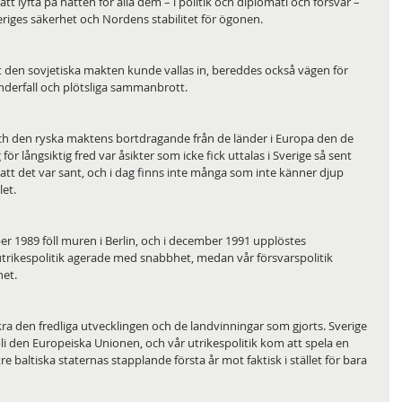
 att lyfta på hatten för alla dem – i politik och diplomati och försvar – 
iges säkerhet och Nordens stabilitet för ögonen.
den sovjetiska makten kunde vallas in, bereddes också vägen för 
derfall och plötsliga sammanbrott. 
h den ryska maktens bortdragande från de länder i Europa den de 
ör långsiktig fred var åsikter som icke fick uttalas i Sverige så sent 
 att det var sant, och i dag finns inte många som inte känner djup 
let.
1989 föll muren i Berlin, och i december 1991 upplöstes 
 utrikespolitik agerade med snabbhet, medan vår försvarspolitik 
et. 
äkra den fredliga utvecklingen och de landvinningar som gjorts. Sverige 
i den Europeiska Unionen, och vår utrikespolitik kom att spela en 
 tre baltiska staternas stapplande första år mot faktisk i stället för bara 