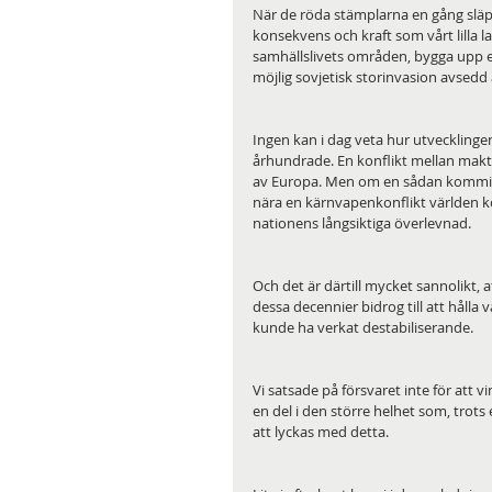
När de röda stämplarna en gång slä
konsekvens och kraft som vårt lilla l
samhällslivets områden, bygga upp ett
möjlig sovjetisk storinvasion avsedd
Ingen kan i dag veta hur utvecklingen
århundrade. En konflikt mellan maktb
av Europa. Men om en sådan kommit 
nära en kärnvapenkonflikt världen ko
nationens långsiktiga överlevnad. 
Och det är därtill mycket sannolikt, 
dessa decennier bidrog till att hålla
kunde ha verkat destabiliserande.
Vi satsade på försvaret inte för att v
en del i den större helhet som, trots 
att lyckas med detta.