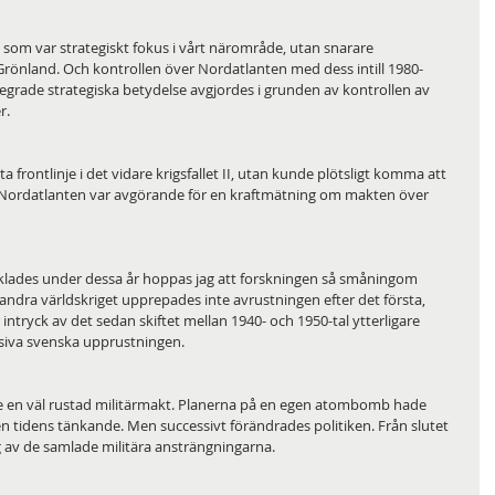
 som var strategiskt fokus i vårt närområde, utan snarare 
önland. Och kontrollen över Nordatlanten med dess intill 1980-
stegrade strategiska betydelse avgjordes i grunden av kontrollen av 
. 
a frontlinje i det vidare krigsfallet II, utan kunde plötsligt komma att 
ordatlanten var avgörande för en kraftmätning om makten över 
klades under dessa år hoppas jag att forskningen så småningom 
ndra världskriget upprepades inte avrustningen efter det första, 
 intryck av det sedan skiftet mellan 1940- och 1950-tal ytterligare 
ssiva svenska upprustningen. 
e en väl rustad militärmakt. Planerna på en egen atombomb hade 
n tidens tänkande. Men successivt förändrades politiken. Från slutet 
g av de samlade militära ansträngningarna. 