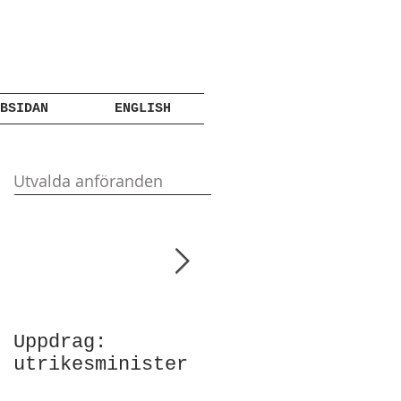
BSIDAN
ENGLISH
Utvalda anföranden
Uppdrag:
Anförande vid
utrikesminister
Atlantic Council