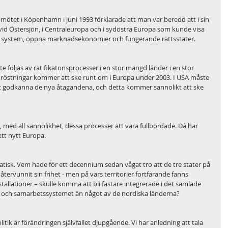
pmötet i Köpenhamn i juni 1993 förklarade att man var beredd att i sin 
 vid Östersjön, i Centraleuropa och i sydöstra Europa som kunde visa 
ka system, öppna marknadsekonomier och fungerande rättsstater.
följas av ratifikatonsprocesser i en stor mängd länder i en stor 
omröstningar kommer att ske runt om i Europa under 2003. I USA måste 
t godkänna de nya åtagandena, och detta kommer sannolikt att ske 
med all sannolikhet, dessa processer att vara fullbordade. Då har 
ett nytt Europa.
tisk. Vem hade för ett decennium sedan vågat tro att de tre stater på 
tervunnit sin frihet - men på vars territorier fortfarande fanns 
tallationer – skulle komma att bli fastare integrerade i det samlade 
- och samarbetssystemet än något av de nordiska länderna?
itik är förändringen självfallet djupgående. Vi har anledning att tala 