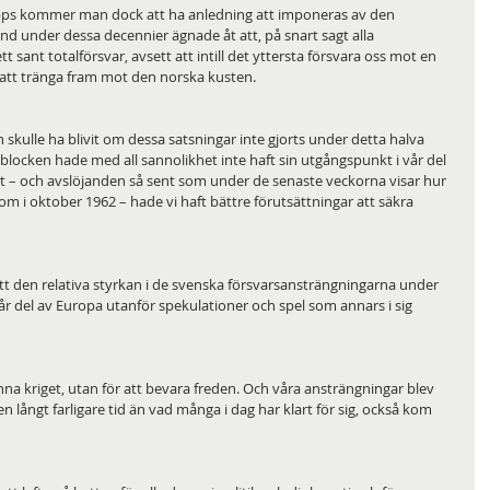
pps kommer man dock att ha anledning att imponeras av den 
and under dessa decennier ägnade åt att, på snart sagt alla 
 sant totalförsvar, avsett att intill det yttersta försvara oss mot en 
 att tränga fram mot den norska kusten.
 skulle ha blivit om dessa satsningar inte gjorts under detta halva 
locken hade med all sannolikhet inte haft sin utgångspunkt i vår del 
– och avslöjanden så sent som under de senaste veckorna visar hur 
m i oktober 1962 – hade vi haft bättre förutsättningar att säkra 
att den relativa styrkan i de svenska försvarsansträngningarna under 
 vår del av Europa utanför spekulationer och spel som annars i sig 
inna kriget, utan för att bevara freden. Och våra ansträngningar blev 
en långt farligare tid än vad många i dag har klart för sig, också kom 