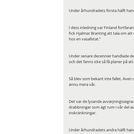
Under århundradets första hälft handl
I dess inledning var Finland fortfara
fick Hjalmar Branting att tala om att
hos en vasallstat.”
Under senare decennier handlade det
och det fanns icke så få planer på at
Så blev som bekant inte fallet. Även 
ännu mera vår. 
Det var de lysande avvärjningssegrar
drabbningar som ägt rum i vår del av
inskränkningar.
Under århundradets andra hälft handl