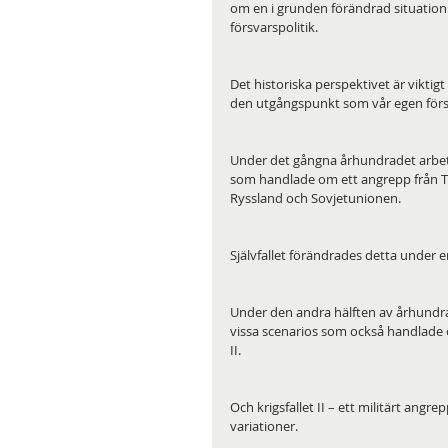
om en i grunden förändrad situation 
försvarspolitik. 
Det historiska perspektivet är viktigt
den utgångspunkt som vår egen förs
Under det gångna århundradet arbetade
som handlade om ett angrepp från Tys
Ryssland och Sovjetunionen.
Självfallet förändrades detta under e
Under den andra hälften av århundrad
vissa scenarios som också handlade o
II. 
Och krigsfallet II – ett militärt ang
variationer. 