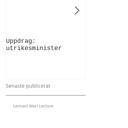
Uppdrag:
Anförande v
utrikesminister
Atlantic Co
Senaste publicerat
Lennart Meri Lecture