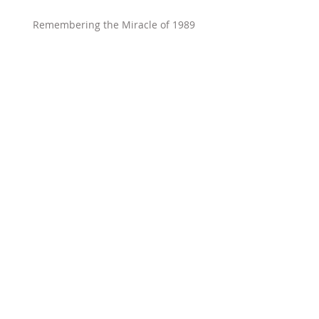
Remembering the Miracle of 1989
The end of an era in Europe
Winning peace
The Battle for Germany’s Soul