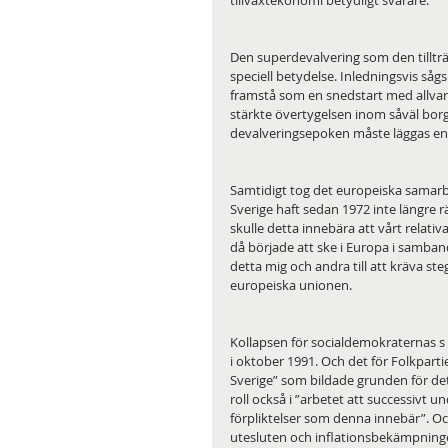
tillväxtekonomi betydligt svårare.
Den superdevalvering som den tilltr
speciell betydelse. Inledningsvis så
framstå som en snedstart med allvar
stärkte övertygelsen inom såväl borg
devalveringsepoken måste läggas enty
Samtidigt tog det europeiska samarbe
Sverige haft sedan 1972 inte längre r
skulle detta innebära att vårt relati
då började att ske i Europa i samba
detta mig och andra till att kräva st
europeiska unionen.
Kollapsen för socialdemokraternas s k
i oktober 1991. Och det för Folkpar
Sverige” som bildade grunden för dett
roll också i ”arbetet att successivt
förpliktelser som denna innebär”. Oc
utesluten och inflationsbekämpningen