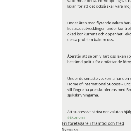
välkomnar detta. Förhoppningsvis har
läxan för att det också skall vara möj
Under åren med flytande valuta har en 
kostnadsutvecklingen under kontroll
ökad konkurrens och öppenhet i ekono
dessa problem bakom oss.
Återstår att se om vi lärt oss läxan i
bestämd politik för omfattande förny
Under de senaste veckorna har den s
Home of International Success – Eric
vill längre ha presskonferens med B
sjukskrivningarna.
Att successivt skriva ner valutan hjäl
#Ekonomi
Fri företagare i framtid och fred
Svenska