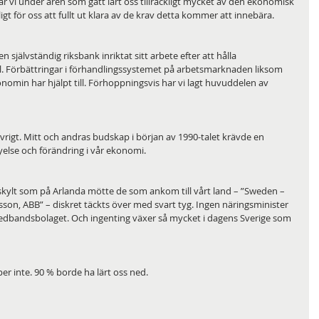
 vi under åren som gått lärt oss tillräckligt mycket av den ekonomisk 
ligt för oss att fullt ut klara av de krav detta kommer att innebära. 
självständig riksbank inriktat sitt arbete efter att hålla 
. Förbättringar i förhandlingssystemet på arbetsmarknaden liksom 
min har hjälpt till. Förhoppningsvis har vi lagt huvuddelen av 
 övrigt. Mitt och andras budskap i början av 1990-talet krävde en 
else och förändring i vår ekonomi. 
kylt som på Arlanda mötte de som ankom till vårt land – ”Sweden – 
sson, ABB” – diskret täckts över med svart tyg. Ingen näringsminister 
redbandsbolaget. Och ingenting växer så mycket i dagens Sverige som 
per inte. 90 % borde ha lärt oss ned. 