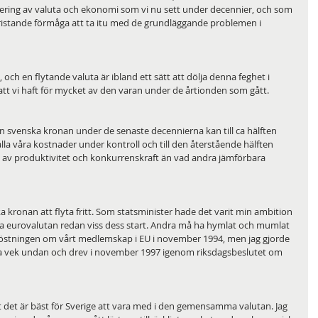
dering av valuta och ekonomi som vi nu sett under decennier, och som 
ristande förmåga att ta itu med de grundläggande problemen i 
och en flytande valuta är ibland ett sätt att dölja denna feghet i 
 att vi haft för mycket av den varan under de årtionden som gått.
 svenska kronan under de senaste decennierna kan till ca hälften 
 hålla våra kostnader under kontroll och till den återstående hälften 
g av produktivitet och konkurrenskraft än vad andra jämförbara 
 kronan att flyta fritt. Som statsminister hade det varit min ambition 
a eurovalutan redan viss dess start. Andra må ha hymlat och mumlat 
östningen om vårt medlemskap i EU i november 1994, men jag gjorde 
erna vek undan och drev i november 1997 igenom riksdagsbeslutet om 
t det är bäst för Sverige att vara med i den gemensamma valutan. Jag 