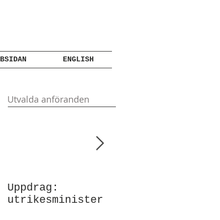
BSIDAN
ENGLISH
Utvalda anföranden
Uppdrag:
Anförande vid
utrikesminister
Atlantic Council