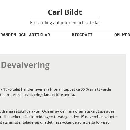
Carl Bildt
En samling anföranden
och artiklar
ÖRANDEN OCH ARTIKLAR
BIOGRAFI
OM WEB
 Devalvering
 av 1970-talet har den svenska kronan tappat ca 90 % av sitt värde 
t europeiska devalveringslandet före andra.
drama i åtskilliga akter. Och en av de mera dramatiska utspelades 
är riksbanken på eftermiddagen torsdagen den 19 november släppte 
tatsminister talade jag om det misslyckande som detta förvisso 