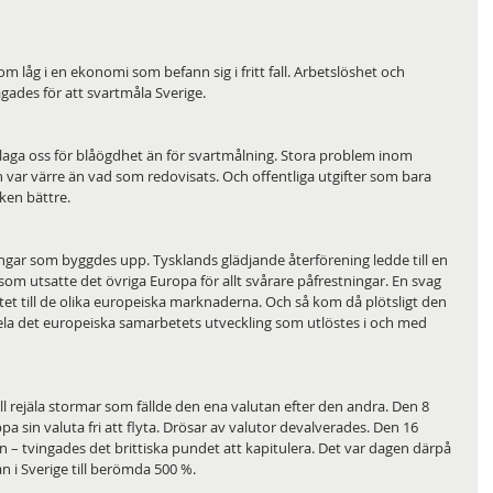
som låg i en ekonomi som befann sig i fritt fall. Arbetslöshet och 
gades för att svartmåla Sverige.
nklaga oss för blåögdhet än för svartmålning. Stora problem inom 
var värre än vad som redovisats. Och offentliga utgifter som bara 
ken bättre.
ngar som byggdes upp. Tysklands glädjande återförening ledde till en 
som utsatte det övriga Europa för allt svårare påfrestningar. En svag 
iditet till de olika europeiska marknaderna. Och så kom då plötsligt den 
la det europeiska samarbetets utveckling som utlöstes i och med 
 rejäla stormar som fällde den ena valutan efter den andra. Den 8 
a sin valuta fri att flyta. Drösar av valutor devalverades. Den 16 
– tvingades det brittiska pundet att kapitulera. Det var dagen därpå 
 i Sverige till berömda 500 %.