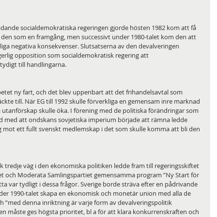
ädande socialdemokratiska regeringen gjorde hösten 1982 kom att få 
gs den som en framgång, men successivt under 1980-talet kom den att 
liga negativa konsekvenser. Slutsatserna av den devalveringen 
erlig opposition som socialdemokratisk regering att 
digt till handlingarna.
tet ny fart, och det blev uppenbart att det frihandelsavtal som 
äckte till. När EG till 1992 skulle förverkliga en gemensam inre marknad 
va utanförskap skulle öka. I förening med de politiska förändringar som 
nd med att ondskans sovjetiska imperium började att rämna ledde 
eg mot ett fullt svenskt medlemskap i det som skulle komma att bli den 
 tredje väg i den ekonomiska politiken ledde fram till regeringsskiftet 
tiet och Moderata Samlingspartiet gemensamma program ”Ny Start för 
a var tydligt i dessa frågor. Sverige borde sträva efter en pådrivande 
 under 1990-talet skapa en ekonomisk och monetär union med alla de 
h ”med denna inriktning är varje form av devalveringspolitik 
 måste ges högsta prioritet, bl a för att klara konkurrenskraften och 