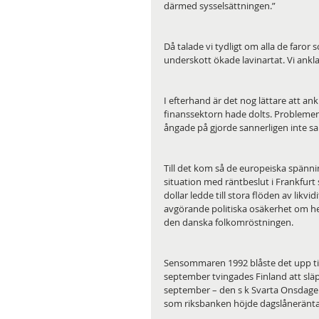
därmed sysselsättningen.”
Då talade vi tydligt om alla de faror 
underskott ökade lavinartat. Vi ankla
I efterhand är det nog lättare att a
finanssektorn hade dolts. Problemen 
ångade på gjorde sannerligen inte sa
Till det kom så de europeiska spänni
situation med räntbeslut i Frankfurt 
dollar ledde till stora flöden av likv
avgörande politiska osäkerhet om he
den danska folkomröstningen.
Sensommaren 1992 blåste det upp till
september tvingades Finland att släpp
september – den s k Svarta Onsdagen 
som riksbanken höjde dagslåneräntan