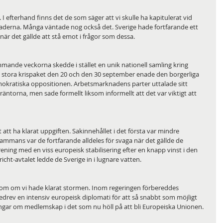
 I efterhand finns det de som säger att vi skulle ha kapitulerat vid 
naderna. Många väntade nog också det. Sverige hade fortfarande ett 
när det gällde att stå emot i frågor som dessa. 
mande veckorna skedde i stället en unik nationell samling kring 
å stora krispaket den 20 och den 30 september enade den borgerliga 
mokratiska oppositionen. Arbetsmarknadens parter uttalade sitt 
räntorna, men sade formellt liksom informellt att det var viktigt att 
att ha klarat uppgiften. Sakinnehållet i det första var mindre 
ammans var de fortfarande alldeles för svaga när det gällde de 
ning med en viss europeisk stabilisering efter en knapp vinst i den 
ht-avtalet ledde de Sverige in i lugnare vatten. 
som om vi hade klarat stormen. Inom regeringen förbereddes 
edrev en intensiv europeisk diplomati för att så snabbt som möjligt 
ingar om medlemskap i det som nu höll på att bli Europeiska Unionen.