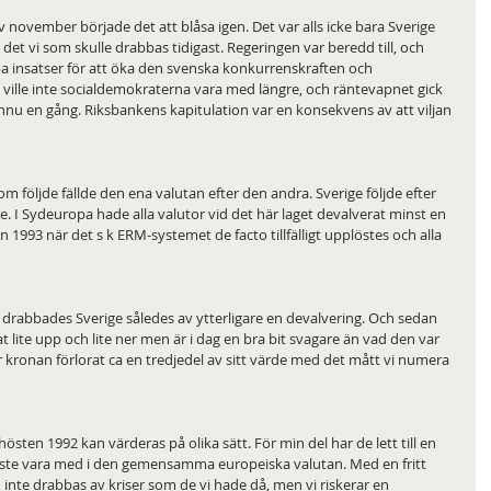
v november började det att blåsa igen. Det var alls icke bara Sverige 
et vi som skulle drabbas tidigast. Regeringen var beredd till, och 
arpa insatser för att öka den svenska konkurrenskraften och 
ille inte socialdemokraterna vara med längre, och räntevapnet gick 
ännu en gång. Riksbankens kapitulation var en konsekvens av att viljan 
som följde fällde den ena valutan efter den andra. Sverige följde efter 
ge. I Sydeuropa hade alla valutor vid det här laget devalverat minst en 
93 när det s k ERM-systemet de facto tillfälligt upplöstes och alla 
drabbades Sverige således av ytterligare en devalvering. Och sedan 
lite upp och lite ner men är i dag en bra bit svagare än vad den var 
kronan förlorat ca en tredjedel av sitt värde med det mått vi numera 
sten 1992 kan värderas på olika sätt. För min del har de lett till en 
åste vara med i den gemensamma europeiska valutan. Med en fritt 
 inte drabbas av kriser som de vi hade då, men vi riskerar en 