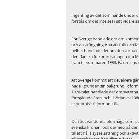
Ingenting av det som hände under d
förstås om det inte ses i sitt vidare
För Sverige handlade det om kombin
och ansträngningarna att fullt och f
helhet handlade det om den turbulen
den danska folkomröstningen om Maa
fram till sommaren 1993. Få om ens
Att Sverige kommit att devalvera gån
hade i grunden sin bakgrund i oförm
1970-talet handlade det om sviterna 
föregående åren, och i början av 1980-t
ekonomisk reformpolitik.
Och det var denna oförmåga som ledde
svenska kronan, och därmed på den sv
till att hålla sysselsättning och akti