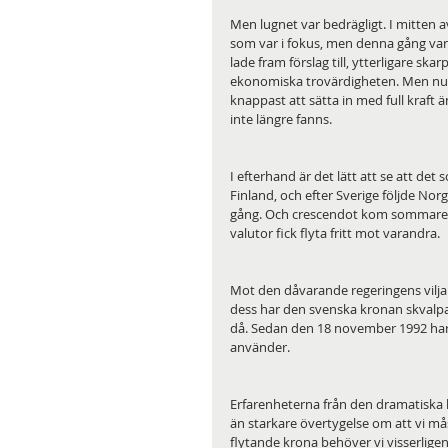
Men lugnet var bedrägligt. I mitten a
som var i fokus, men denna gång var d
lade fram förslag till, ytterligare sk
ekonomiska trovärdigheten. Men nu v
knappast att sätta in med full kraft 
inte längre fanns.
I efterhand är det lätt att se att det 
Finland, och efter Sverige följde Nor
gång. Och crescendot kom sommaren 19
valutor fick flyta fritt mot varandra.
Mot den dåvarande regeringens vilja 
dess har den svenska kronan skvalpat 
då. Sedan den 18 november 1992 har 
använder. 
Erfarenheterna från den dramatiska hö
än starkare övertygelse om att vi m
flytande krona behöver vi visserligen