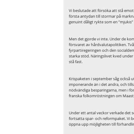
Vi beslutade att försöka att stå emot.
första antydan till stormar på mark
genuint dåligt rykte som en ”mjukis” 
Men det gjorde vi inte. Under de kom
försvaret av hårdvalutapolitiken. Tv
fyrpartiregeringen och den socialde
starka stöd. Näringslivet kved under 
stå fast.
Krispaketen i september såg också ut 
imponerande än i det andra, och tills
nödvändiga besparingarna, men i före
franska folkomröstningen om Maastric
Under ett antal veckor verkade det 
fortsatta spar- och reformpaket. Vi b
öppna upp möjligheten till förhandl