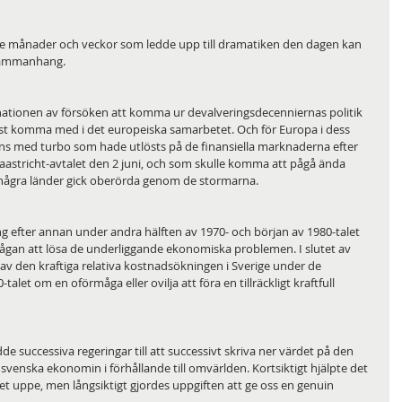
e månader och veckor som ledde upp till dramatiken den dagen kan 
 sammanhang. 
ationen av försöken att komma ur devalveringsdecenniernas politik 
ast komma med i det europeiska samarbetet. Och för Europa i dess 
s med turbo som hade utlösts på de finansiella marknaderna efter 
stricht-avtalet den 2 juni, och som skulle komma att pågå ända 
 några länder gick oberörda genom de stormarna.
g efter annan under andra hälften av 1970- och början av 1980-talet 
ågan att lösa de underliggande ekonomiska problemen. I slutet av 
av den kraftiga relativa kostnadsökningen i Sverige under de 
alet om en oförmåga eller ovilja att föra en tillräckligt kraftfull 
 successiva regeringar till att successivt skriva ner värdet på den 
enska ekonomin i förhållande till omvärlden. Kortsiktigt hjälpte det 
vitet uppe, men långsiktigt gjordes uppgiften att ge oss en genuin 