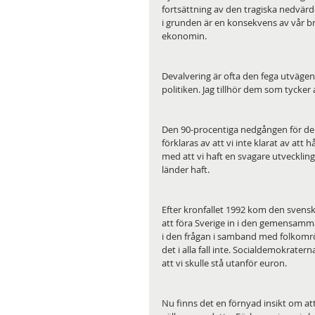
fortsättning av den tragiska nedvär
i grunden är en konsekvens av vår b
ekonomin.
Devalvering är ofta den fega utvägen, 
politiken. Jag tillhör dem som tycker
Den 90-procentiga nedgången för den
förklaras av att vi inte klarat av att
med att vi haft en svagare utvecklin
länder haft.
Efter kronfallet 1992 kom den svenska
att föra Sverige in i den gemensamm
i den frågan i samband med folkomr
det i alla fall inte. Socialdemokrat
att vi skulle stå utanför euron.
Nu finns det en förnyad insikt om at