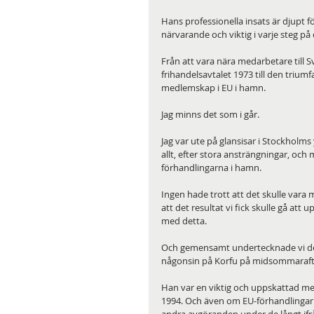
Hans professionella insats är djupt 
närvarande och viktig i varje steg p
Från att vara nära medarbetare till
frihandelsavtalet 1973 till den trium
medlemskap i EU i hamn.
Jag minns det som i går.
Jag var ute på glansisar i Stockholms
allt, efter stora ansträngningar, och
förhandlingarna i hamn.
Ingen hade trott att det skulle vara 
att det resultat vi fick skulle gå at
med detta.
Och gemensamt undertecknade vi det 
någonsin på Korfu på midsommaraft
Han var en viktig och uppskattad me
1994. Och även om EU-förhandlingarna