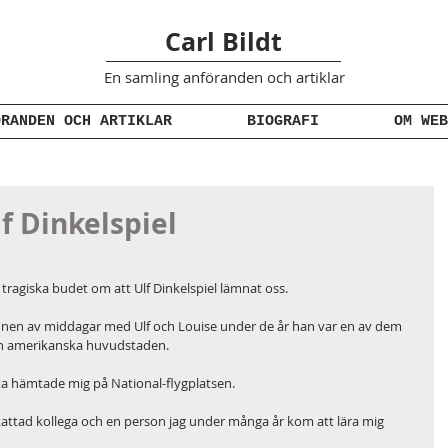
Carl Bildt
En samling anföranden
och artiklar
ÖRANDEN OCH ARTIKLAR
BIOGRAFI
OM WEB
 Dinkelspiel
tragiska budet om att Ulf Dinkelspiel lämnat oss.
nnen av middagar med Ulf och Louise under de år han var en av dem 
en amerikanska huvudstaden.
fta hämtade mig på National-flygplatsen.
attad kollega och en person jag under många år kom att lära mig 