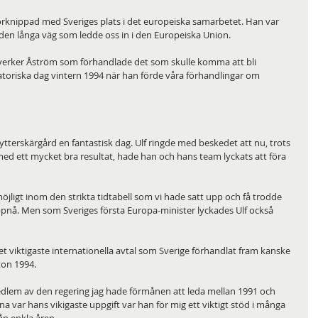
förknippad med Sveriges plats i det europeiska samarbetet. Han var 
å den långa väg som ledde oss in i den Europeiska Union.
 Sverker Åström som förhandlade det som skulle komma att bli 
fatoriska dag vintern 1994 när han förde våra förhandlingar om 
 ytterskärgård en fantastisk dag. Ulf ringde med beskedet att nu, trots 
 med ett mycket bra resultat, hade han och hans team lyckats att föra 
möjligt inom den strikta tidtabell som vi hade satt upp och få trodde 
t uppnå. Men som Sveriges första Europa-minister lyckades Ulf också 
viktigaste internationella avtal som Sverige förhandlat fram kanske 
on 1994.
dlem av den regering jag hade förmånen att leda mellan 1991 och 
 var hans vikigaste uppgift var han för mig ett viktigt stöd i många 