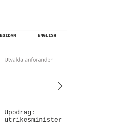
BSIDAN
ENGLISH
Utvalda anföranden
Uppdrag:
Anförande vid
utrikesminister
Atlantic Council