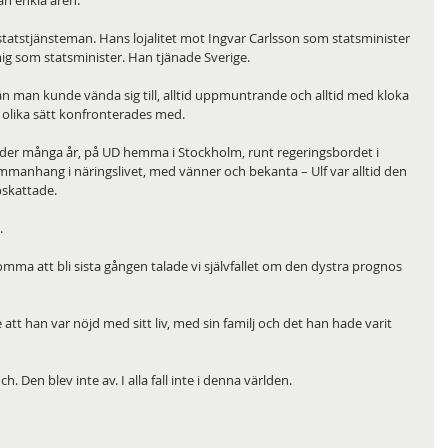
ån enkla åren.
tatstjänsteman. Hans lojalitet mot Ingvar Carlsson som statsminister 
mig som statsminister. Han tjänade Sverige.
 vän man kunde vända sig till, alltid uppmuntrande och alltid med kloka 
å olika sätt konfronterades med.
er många år, på UD hemma i Stockholm, runt regeringsbordet i 
nhang i näringslivet, med vänner och bekanta – Ulf var alltid den 
skattade.
.
omma att bli sista gången talade vi självfallet om den dystra prognos 
tt han var nöjd med sitt liv, med sin familj och det han hade varit 
ch. Den blev inte av. I alla fall inte i denna världen.