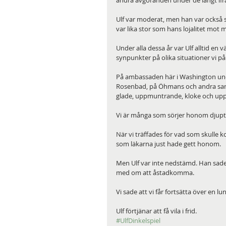
andra avgöranden under de långt ifr
Ulf var moderat, men han var också s
var lika stor som hans lojalitet mot 
Under alla dessa år var Ulf alltid en
synpunkter på olika situationer vi p
På ambassaden här i Washington und
Rosenbad, på Öhmans och andra samma
glade, uppmuntrande, kloke och upp
Vi är många som sörjer honom djupt
När vi träffades för vad som skulle k
som läkarna just hade gett honom.
Men Ulf var inte nedstämd. Han sade a
med om att åstadkomma.
Vi sade att vi får fortsätta över en lun
Ulf förtjänar att få vila i frid.
#UlfDinkelspiel