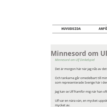
HUVUDSIDA
ANF
Minnesord om Ulf
Minnesord om Ulf Dinkelspiel
Det är morgon här när jag nås av det 
Och tankarna går omedelbart till mi
som representerade Sverige här i d
Jag kan se Ulf framför mig när han o
Ulf var en nära vän, en mycket uppsk
mycket av.