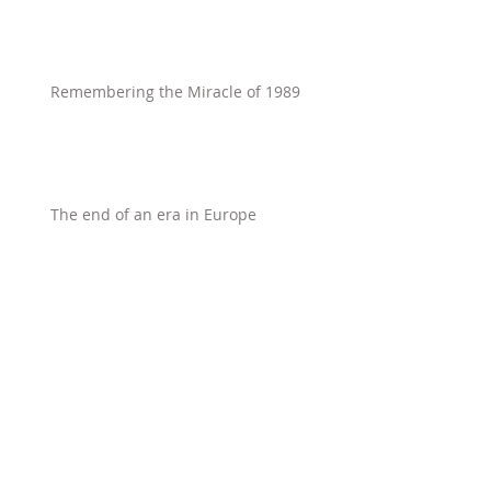
Remembering the Miracle of 1989
The end of an era in Europe
Winning peace
The Battle for Germany’s Soul