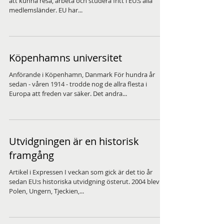
att kunna resa, arbeta och studera fritt i EU:s alla
medlemsländer. EU har...
Köpenhamns universitet
Anförande i Köpenhamn, Danmark För hundra år
sedan - våren 1914 - trodde nog de allra flesta i
Europa att freden var säker. Det andra...
Utvidgningen är en historisk
framgång
Artikel i Expressen I veckan som gick är det tio år
sedan EU:s historiska utvidgning österut. 2004 blev
Polen, Ungern, Tjeckien,...