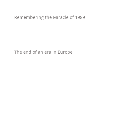
Remembering the Miracle of 1989
The end of an era in Europe
Winning peace
The Battle for Germany’s Soul