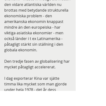
den vidare atlantiska världen nu 
brottas med betydande strukturella 
ekonomiska problem - den 
amerikanska ekonomin knappast 
mindre än den europeiska - har 
viktiga asiatiska ekonomier - men 
också länder i t ex Latinamerika - 
påtagligt stärkt sin ställning i den 
globala ekonomin.
Den tredje fasen av globalisering har 
mycket påtagligt accelererat.
I dag exporterar Kina var sjätte 
timma lika mycket som man gjorde 
under hela 1978 - det år dess 
omvandling började. Så sent som i 
början av 1990-talet var den 