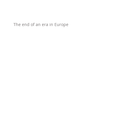
The end of an era in Europe
Winning peace
The Battle for Germany’s Soul
The West's Crisis of Confidence