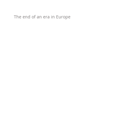
The end of an era in Europe
Winning peace
The Battle for Germany’s Soul
The West's Crisis of Confidence